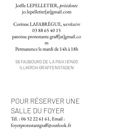
Joëlle LEPELLETIER,
présidente
jo.lepelletier[at]gmail.com
Corinne LAFABRÈGUE, s
ecrétaire
03 88 65 40 15
paroisse.protestante.graff
[at]
gmail.co
m
Permanence le mardi de 14h à 18h
56 FAUBOURG DE LA PAIX | 67400
ILLKIRCH-GRAFFENSTADEN
POUR RÉSERVER UNE
SALLE DU FOYER
Tél. :
06 52 22 61 61
, Email :
foyerprotestantgraff@outlook.fr